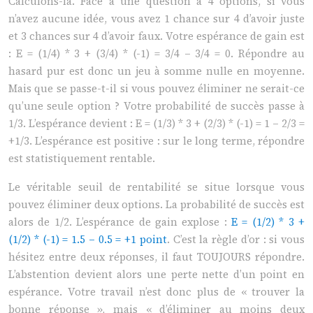
Calculons-la. Face à une question à 4 options, si vous
n’avez aucune idée, vous avez 1 chance sur 4 d’avoir juste
et 3 chances sur 4 d’avoir faux. Votre espérance de gain est
: E = (1/4) * 3 + (3/4) * (-1) = 3/4 – 3/4 = 0. Répondre au
hasard pur est donc un jeu à somme nulle en moyenne.
Mais que se passe-t-il si vous pouvez éliminer ne serait-ce
qu’une seule option ? Votre probabilité de succès passe à
1/3. L’espérance devient : E = (1/3) * 3 + (2/3) * (-1) = 1 – 2/3 =
+1/3. L’espérance est positive : sur le long terme, répondre
est statistiquement rentable.
Le véritable seuil de rentabilité se situe lorsque vous
pouvez éliminer deux options. La probabilité de succès est
alors de 1/2. L’espérance de gain explose :
E = (1/2) * 3 +
(1/2) * (-1) = 1.5 – 0.5 = +1 point
. C’est la règle d’or : si vous
hésitez entre deux réponses, il faut TOUJOURS répondre.
L’abstention devient alors une perte nette d’un point en
espérance. Votre travail n’est donc plus de « trouver la
bonne réponse », mais « d’éliminer au moins deux