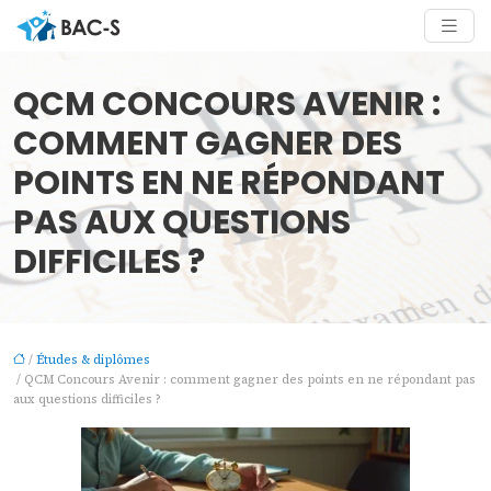
QCM CONCOURS AVENIR :
COMMENT GAGNER DES
POINTS EN NE RÉPONDANT
PAS AUX QUESTIONS
DIFFICILES ?
/
Études & diplômes
/ QCM Concours Avenir : comment gagner des points en ne répondant pas
aux questions difficiles ?