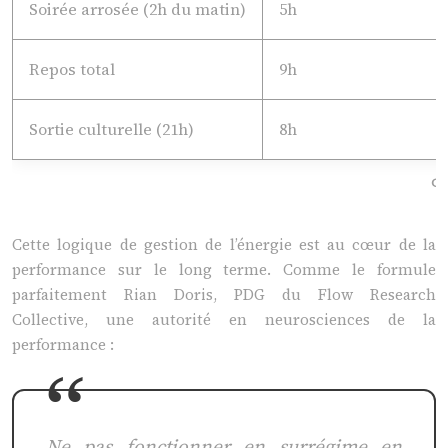
Soirée arrosée (2h du matin)
5h
Repos total
9h
Sortie culturelle (21h)
8h
Cal
Cette logique de gestion de l’énergie est au cœur de la
performance sur le long terme. Comme le formule
parfaitement Rian Doris, PDG du Flow Research
Collective, une autorité en neurosciences de la
performance :
Ne pas fonctionner en surrégime en