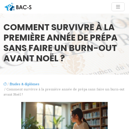
COMMENT SURVIVRE À LA
PREMIÈRE ANNÉE DE PRÉPA
SANS FAIRE UN BURN-OUT
AVANT NOËL ?
/
Études & diplômes
/ Comment survivre à la première année de prépa sans faire un burn-out
avant Noël ?