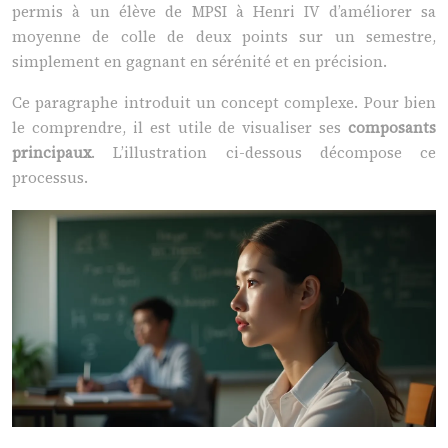
permis à un élève de MPSI à Henri IV d’améliorer sa
moyenne de colle de deux points sur un semestre,
simplement en gagnant en sérénité et en précision.
Ce paragraphe introduit un concept complexe. Pour bien
le comprendre, il est utile de visualiser ses
composants
principaux
. L’illustration ci-dessous décompose ce
processus.