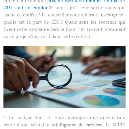
étude confirme que
près de 93% des diplômés de master
2019 sont en emploi
30 mois après leur sortie, mais que
cache ce chiffre ? Le conseiller vous aidera à investiguer :
quelle est la part de CDI ? Quels sont les secteurs qui
tirent cette moyenne vers le haut ? Et surtout, comment
votre projet s’inscrit-il dans cette réalité ?
Cette analyse fine est ce qui distingue une information
brute d’une véritable
intelligence de carrière
. Le SCUIO