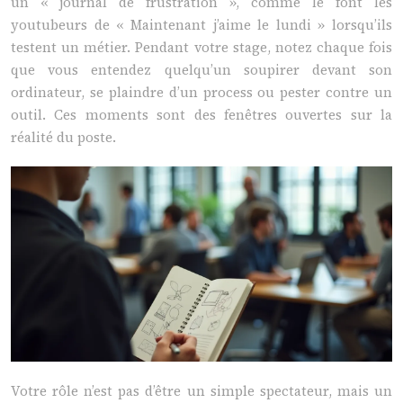
un « journal de frustration », comme le font les
youtubeurs de « Maintenant j’aime le lundi » lorsqu’ils
testent un métier. Pendant votre stage, notez chaque fois
que vous entendez quelqu’un soupirer devant son
ordinateur, se plaindre d’un process ou pester contre un
outil. Ces moments sont des fenêtres ouvertes sur la
réalité du poste.
Votre rôle n’est pas d’être un simple spectateur, mais un